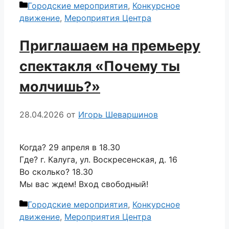
Рубрики
Городские мероприятия
,
Конкурсное
движение
,
Мероприятия Центра
Приглашаем на премьеру
спектакля «Почему ты
молчишь?»
28.04.2026
от
Игорь Шеваршинов
Когда? 29 апреля в 18.30
Где? г. Калуга, ул. Воскресенская, д. 16
Во сколько? 18.30
Мы вас ждем! Вход свободный!
Рубрики
Городские мероприятия
,
Конкурсное
движение
,
Мероприятия Центра