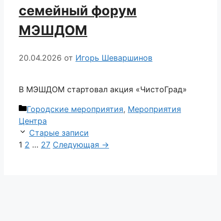
семейный форум
МЭШДОМ
20.04.2026
от
Игорь Шеваршинов
В МЭШДОМ стартовал акция «ЧистоГрад»
Рубрики
Городские мероприятия
,
Мероприятия
Центра
Навигация
Старые записи
записи
Страница
Страница
Страница
1
2
…
27
Следующая
→