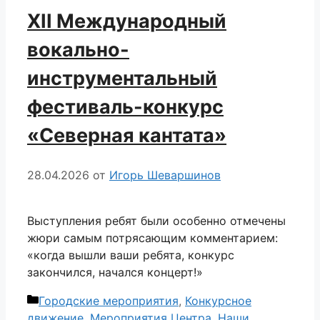
XII Международный
вокально-
инструментальный
фестиваль-конкурс
«Северная кантата»
28.04.2026
от
Игорь Шеваршинов
Выступления ребят были особенно отмечены
жюри самым потрясающим комментарием:
«когда вышли ваши ребята, конкурс
закончился, начался концерт!»
Рубрики
Городские мероприятия
,
Конкурсное
движение
,
Мероприятия Центра
,
Наши