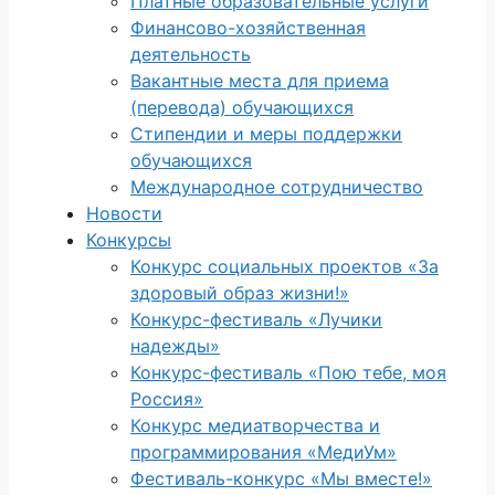
Платные образовательные услуги
Финансово-хозяйственная
деятельность
Вакантные места для приема
(перевода) обучающихся
Стипендии и меры поддержки
обучающихся
Международное сотрудничество
Новости
Конкурсы
Конкурс социальных проектов «За
здоровый образ жизни!»
Конкурс-фестиваль «Лучики
надежды»
Конкурс-фестиваль «Пою тебе, моя
Россия»
Конкурс медиатворчества и
программирования «МедиУм»
Фестиваль-конкурс «Мы вместе!»