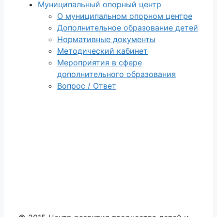
Муниципальный опорный центр
О муниципальном опорном центре
Дополнительное образование детей
Нормативные документы
Методический кабинет
Мероприятия в сфере
дополнительного образования
Вопрос / Ответ
Данный сайт является единственным
официальным сайтом Центра развития
творчества детей и юношества «Созвездие»
г. Калуги. Информация, размещенная на
www.созвездие40.рф, является единственной
достоверной информацией о Центре. За
информацию о Центре, размещенную на
других интернет-ресурсах, администрация
Центра ответственности не несет.