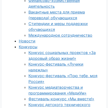
Финансово-хозяйственная
деятельность
Вакантные места для приема
(перевода) обучающихся
Стипендии и меры поддержки
обучающихся
Международное сотрудничество
Новости
Конкурсы
Конкурс социальных проектов «За
здоровый образ жизни!»
Конкурс-фестиваль «Лучики
надежды»
Конкурс-фестиваль «Пою тебе, моя
Россия»
Конкурс медиатворчества и
программирования «МедиУм»
Фестиваль-конкурс «Мы вместе!»
Конкурс детского технического