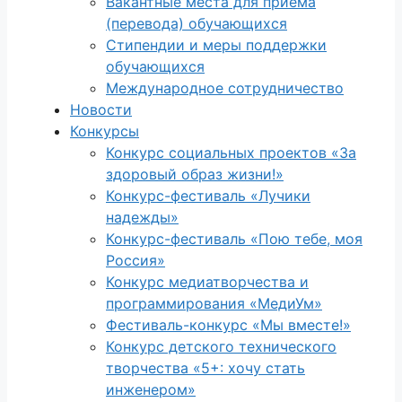
Вакантные места для приема
(перевода) обучающихся
Стипендии и меры поддержки
обучающихся
Международное сотрудничество
Новости
Конкурсы
Конкурс социальных проектов «За
здоровый образ жизни!»
Конкурс-фестиваль «Лучики
надежды»
Конкурс-фестиваль «Пою тебе, моя
Россия»
Конкурс медиатворчества и
программирования «МедиУм»
Фестиваль-конкурс «Мы вместе!»
Конкурс детского технического
творчества «5+: хочу стать
инженером»